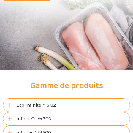
Gamme de produits
Eco Infinite™ S 82
Infinite™ ++300
Infinite™ ++500