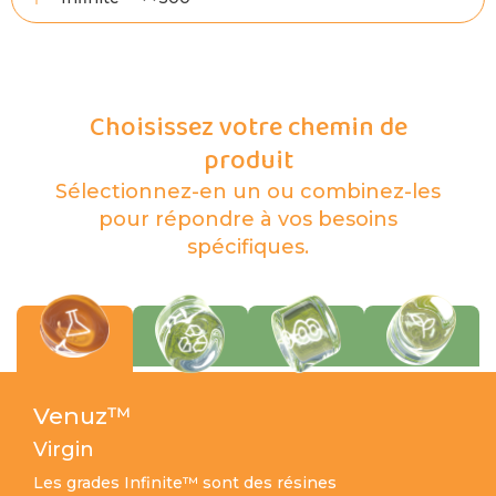
Choisissez votre chemin de
produit
Sélectionnez-en un ou combinez-les
pour répondre à vos besoins
spécifiques.
Venuz™
Virgin
Les grades Infinite™ sont des résines