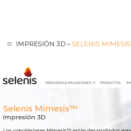
IMPRESIÓN 3D
–
SELENIS MIMESI
MERCADOS & APLICACIONES
PRODUCTOS
IN
Selenis Mimesis™
Impresión 3D
Los copoliésteres Mimesis™ están desarrollados esp