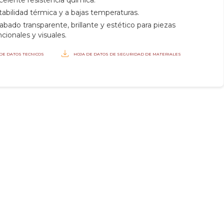
tabilidad térmica y a bajas temperaturas.
abado transparente, brillante y estético para piezas
ncionales y visuales.
 DE DATOS TECNICOS
HOJA DE DATOS DE SEGURIDAD DE MATERIALES
H