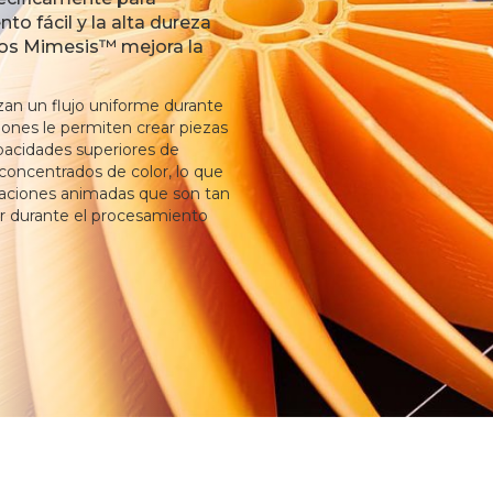
o fácil y la alta dureza
dos Mimesis™ mejora la
an un flujo uniforme durante 
iones le permiten crear piezas 
pacidades superiores de 
concentrados de color, lo que 
reaciones animadas que son tan 
or durante el procesamiento 