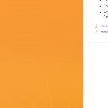
Es
Ac
fu
FICHA
REAC