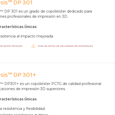
sis™ DP 301
™ DP 301 es un grado de copoliéster dedicado para
ones profesionales de impresión en 3D.
racterísticas Únicas
sistencia al impacto mejorada
 DE DATOS TECNICOS
HOJA DE DATOS DE SEGURIDAD DE MATERIALES
H
sis™ DP 301+
™ DP301+ es un copoliéster PCTG de calidad profesional
icaciones de impresión 3D superiores.
racterísticas Únicas
a resistencia y flexibilidad.
celente resistencia química.