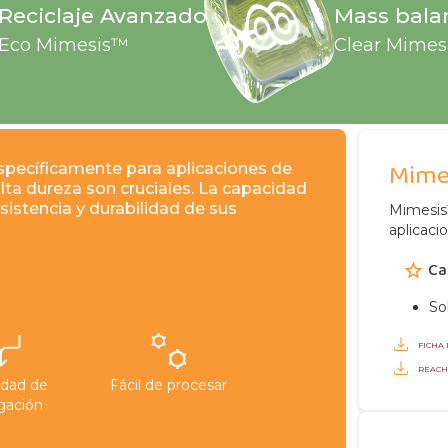
Reciclaje Avanzado
Mass bala
Eco
Mimesis™
Clear
Mimes
Mime
specíficamente para aplicaciones de
lta dureza son cruciales. La capacidad
istencia y durabilidad de sus
Mimesis
aplicaci
Ca
So
FICHA
REAC
idad de
Fácil de procesar
igación