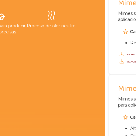
Mime
Mimesis
aplicaci
ara producir
Proceso de olor neutro
Ca
precisas
Re
FICHA
REAC
Mime
Mimesis
para apl
Ca
Alt
Ex