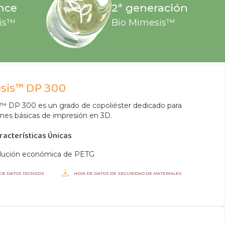
nce
2ª generación
is™
Bio
Mimesis™
sis™ DP 300
™ DP 300 es un grado de copoliéster dedicado para
ones básicas de impresión en 3D.
racterísticas Únicas
lución económica de PETG
 DE DATOS TECNICOS
HOJA DE DATOS DE SEGURIDAD DE MATERIALES
H