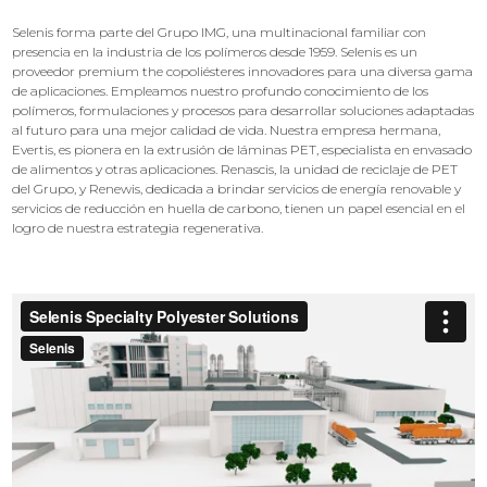
Selenis forma parte del Grupo IMG, una multinacional familiar con
presencia en la industria de los polímeros desde 1959. Selenis es un
proveedor premium the copoliésteres innovadores para una diversa gama
de aplicaciones. Empleamos nuestro profundo conocimiento de los
polímeros, formulaciones y procesos para desarrollar soluciones adaptadas
al futuro para una mejor calidad de vida. Nuestra empresa hermana,
Evertis, es pionera en la extrusión de láminas PET, especialista en envasado
de alimentos y otras aplicaciones. Renascis, la unidad de reciclaje de PET
del Grupo, y Renewis, dedicada a brindar servicios de energía renovable y
servicios de reducción en huella de carbono, tienen un papel esencial en el
logro de nuestra estrategia regenerativa.