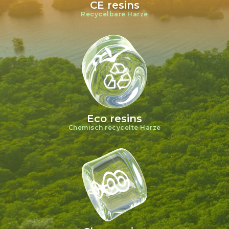
CE resins
Recycelbare Harze
Eco resins
Chemisch recycelte Harze