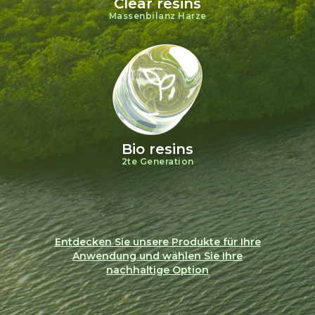
Clear resins
Massenbilanz Harze
Bio resins
2te Generation
Entdecken Sie unsere Produkte für Ihre
Anwendung und wählen Sie Ihre
nachhaltige Option