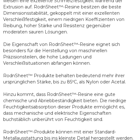
weisen eine exzellente Schmelzfestigkeit während der 
Extrusion auf. RodnSheet™-Resine besitzen die beste 
Dimensionsstabilität, gekoppelt mit einer exzellenten 
Verschleißfestigkeit, einem niedrigen Koeffizienten von 
Reibung, hoher Stärke und Resistenz gegenüber 
moderaten sauren Lösungen.

Die Eigenschaft von RodnSheet™-Resine eignet sich 
besonders für die Herstellung von maschinellen 
Präzisionsteilen, die hohe Ladungen und 
Verschleißsituationen abfangen können.

RodnSheet™ Produkte behalten bedeutend mehr ihrer 
ursprünglichen Stärke, bis zu 85ºC, als Nylon oder Acetal.

Hinzu kommt, dass RodnSheet™-Resine eine gute 
chemische und Abriebbeständigkeit bieten. Die niedrige 
Feuchtigkeitsabsorption dieser Produkte ermöglicht es, 
dass mechanische und elektrische Eigenschaften 
buchstäblich unberührt von Feuchtigkeit sind.

RodnSheet™-Produkte können mit einer Standard-
Metallausstattung bis ins kleinste Detail hergestellt werden.
