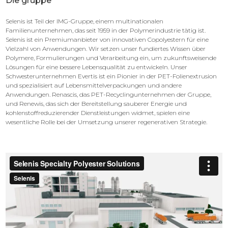
Die gruppe
Selenis ist Teil der IMG-Gruppe, einem multinationalen
Familienunternehmen, das seit 1959 in der Polymerindustrie tätig ist.
Selenis ist ein Premiumanbieter von innovativen Copolyestern für eine
Vielzahl von Anwendungen. Wir setzen unser fundiertes Wissen über
Polymere, Formulierungen und Verarbeitung ein, um zukunftsweisende
Lösungen für eine bessere Lebensqualität zu entwickeln. Unser
Schwesterunternehmen Evertis ist ein Pionier in der PET-Folienextrusion
und spezialisiert auf Lebensmittelverpackungen und andere
Anwendungen. Renascis, das PET-Recyclingunternehmen der Gruppe,
und Renewis, das sich der Bereitstellung sauberer Energie und
kohlenstoffreduzierender Dienstleistungen widmet, spielen eine
wesentliche Rolle bei der Umsetzung unserer regenerativen Strategie.